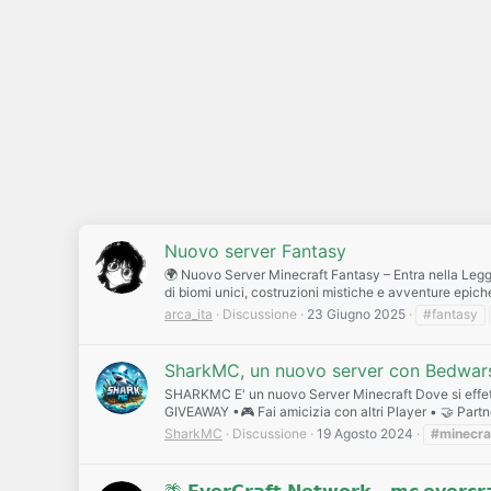
Nuovo server Fantasy
🌍 Nuovo Server Minecraft Fantasy – Entra nella Legg
di biomi unici, costruzioni mistiche e avventure epich
arca_ita
Discussione
23 Giugno 2025
#fantasy
SharkMC, un nuovo server con Bedwars,
SHARKMC E' un nuovo Server Minecraft Dove si effettu
GIVEAWAY •🎮 Fai amicizia con altri Player • 🤝 Part
SharkMC
Discussione
19 Agosto 2024
#minecra