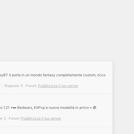
tasyBT ti porta in un mondo fantasy completamente custom, ricco
Risposte: 0
Forum:
Pubblicizza il tuo server
1.21 •🛏️ Bedwars, KitPvp e nuove modalità in arrivo • 🎁
e: 2
Forum:
Pubblicizza il tuo server