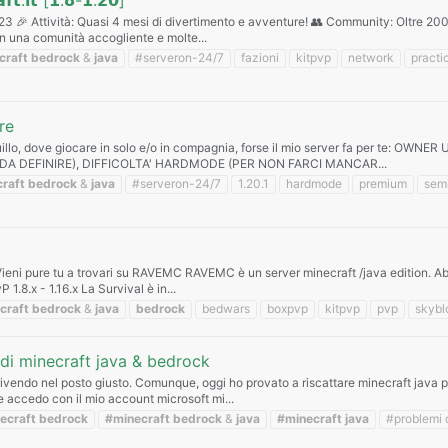
𝗳𝘁.𝗶𝘁 [𝟭.𝟴-𝟭.𝟮𝟬]
23 🎉 Attività: Quasi 4 mesi di divertimento e avventure! 👥 Community: Oltre 2000 
con una comunità accogliente e molte...
craft
bedrock
&
java
#serveron-24/7
fazioni
kitpvp
network
practi
re
anquillo, dove giocare in solo e/o in compagnia, forse il mio server fa per te
DA DEFINIRE), DIFFICOLTA' HARDMODE (PER NON FARCI MANCAR...
raft
bedrock
&
java
#serveron-24/7
1.20.1
hardmode
premium
semi
eni pure tu a trovari su RAVEMC RAVEMC è un server minecraft /java edition. Abbi
 1.8.x - 1.16.x La Survival è in...
craft
bedrock
&
java
bedrock
bedwars
boxpvp
kitpvp
pvp
skybl
di minecraft java & bedrock
crivendo nel posto giusto. Comunque, oggi ho provato a riscattare minecraft java 
 e accedo con il mio account microsoft mi...
ecraft
bedrock
#minecraft
bedrock
&
java
#minecraft
java
#problemi 