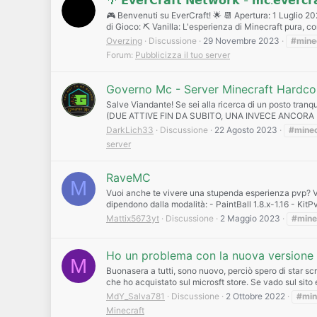
🌴 𝗘𝘃𝗲𝗿𝗖𝗿𝗮𝗳𝘁 𝗡𝗲𝘁𝘄𝗼𝗿𝗸 - 𝗺𝗰.𝗲𝘃𝗲𝗿𝗰𝗿𝗮
🎮 Benvenuti su EverCraft! 🌟 📆 Apertura: 1 Luglio 20
di Gioco: ⛏️ Vanilla: L'esperienza di Minecraft pura, 
Overzing
Discussione
29 Novembre 2023
#mine
Forum:
Pubblicizza il tuo server
Governo Mc - Server Minecraft Hardco
Salve Viandante! Se sei alla ricerca di un posto tr
(DUE ATTIVE FIN DA SUBITO, UNA INVECE ANCORA 
DarkLich33
Discussione
22 Agosto 2023
#minec
server
RaveMC
M
Vuoi anche te vivere una stupenda esperienza pvp? Vi
dipendono dalla modalità: - PaintBall 1.8.x-1.16 - KitPvP
Mattix5673yt
Discussione
2 Maggio 2023
#mine
Ho un problema con la nuova versione 
M
Buonasera a tutti, sono nuovo, perciò spero di star s
che ho acquistato sul microsft store. Se vado sul sito
MdY_Salva781
Discussione
2 Ottobre 2022
#min
Minecraft