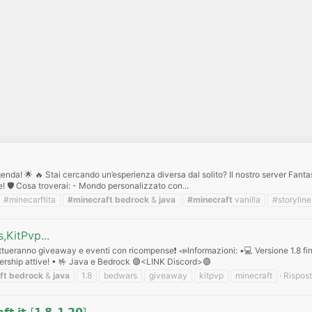
enda! 🌟 🔥 Stai cercando un’esperienza diversa dal solito? Il nostro server Fan
e! 🛡️ Cosa troverai: - Mondo personalizzato con...
#minecarftita
#minecraft
bedrock
&
java
#minecraft
vanilla
#storyline
KitPvp...
eranno giveaway e eventi con ricompense❗️ 📣Informazioni: •💻 Versione 1.8 fino 
nership attive! • 🤟 Java e Bedrock 🟣<LINK Discord>🟣
ft
bedrock
&
java
1.8
bedwars
giveaway
kitpvp
minecraft
Rispost