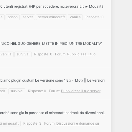
utenti registrati 🌐 IP per accedere: mc.evercraft.it 🔥 Modalità
ce
prison
server
server minecraft
vanilla
Risposte: 0
: OWNER UNICO NEL SUO GENERE, METTE IN PIEDI UN TRE MODALITA'
vanilla
survival
Risposte: 0
Forum:
Pubblicizza il tuo
amo plugin custum Le versione sono 1.8.x - 1.16.x || Le versioni
ock
survival
Risposte: 0
Forum:
Pubblicizza il tuo server
perchè sono già in possesso di minecraft bedrock da diversi anni,
di minecraft
Risposte: 3
Forum:
Discussioni e domande su