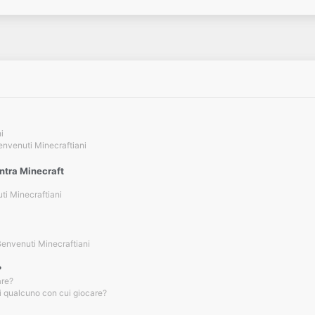
i
envenuti Minecraftiani
ontra Minecraft
ti Minecraftiani
envenuti Minecraftiani
?
are?
i qualcuno con cui giocare?