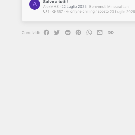
Salve a tutti!
A
AlexMHS
22 Luglio 2025
Benvenuti Minecraftiani
onlynelchilling
23 Luglio 2025
1
557
Facebook
Twitter
Reddit
Pinterest
WhatsApp
e-mail
Link
Condividi: