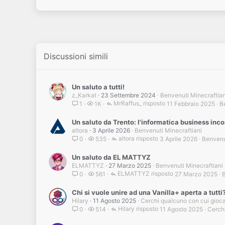
a
c
t
i
o
n
s
Discussioni simili
:
Un saluto a tutti!
z_Karkat
23 Settembre 2024
Benvenuti Minecraftian
MrRaffus_
11 Febbraio 2025
B
1
1K
Un saluto da Trento: l'informatica business inc
altora
3 Aprile 2026
Benvenuti Minecraftiani
altora
3 Aprile 2026
Benvenu
0
535
Un saluto da EL MATTYZ
ELMATTYZ
27 Marzo 2025
Benvenuti Minecraftiani
ELMATTYZ
27 Marzo 2025
B
0
561
Chi si vuole unire ad una Vanilla+ aperta a tutti
Hilary
11 Agosto 2025
Cerchi qualcuno con cui gioc
Hilary
11 Agosto 2025
Cerch
0
514