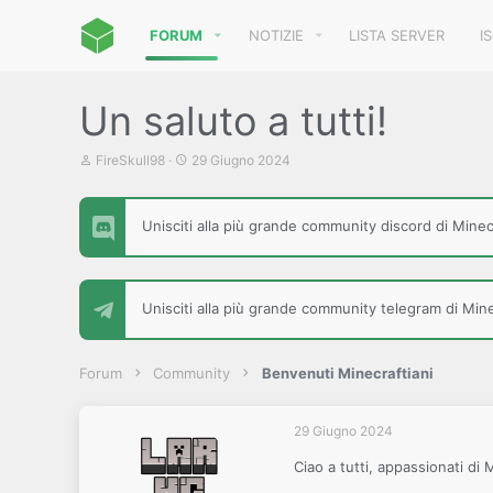
FORUM
NOTIZIE
LISTA SERVER
I
Un saluto a tutti!
C
D
FireSkull98
29 Giugno 2024
r
a
e
t
a
a
Unisciti alla più grande community discord di Minecr
t
d
o
i
r
i
e
n
D
i
Unisciti alla più grande community telegram di Minec
i
z
s
i
c
o
u
Forum
Community
Benvenuti Minecraftiani
s
s
i
29 Giugno 2024
o
n
Ciao a tutti, appassionati di 
e