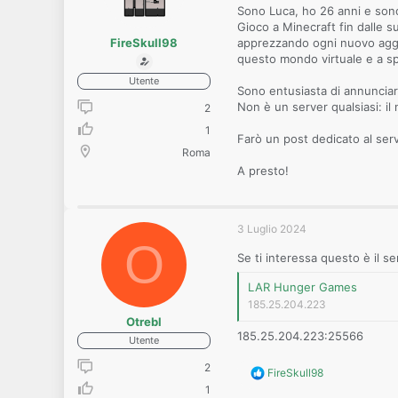
Sono Luca, ho 26 anni e sono
Gioco a Minecraft fin dalle s
FireSkull98
apprezzando ogni nuovo aggio
questo mondo virtuale e a spe
Utente
Sono entusiasta di annunciar
Non è un server qualsiasi: i
2
1
Farò un post dedicato al serv
Roma
A presto!
3 Luglio 2024
O
Se ti interessa questo è il 
LAR Hunger Games
185.25.204.223
Otrebl
185.25.204.223:25566
Utente
2
R
FireSkull98
e
1