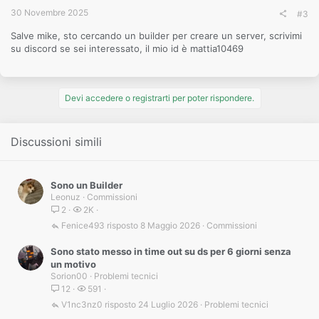
30 Novembre 2025
#3
Salve mike, sto cercando un builder per creare un server, scrivimi
su discord se sei interessato, il mio id è mattia10469
Devi accedere o registrarti per poter rispondere.
Discussioni simili
Sono un Builder
Leonuz
Commissioni
2
2K
Fenice493
8 Maggio 2026
Commissioni
Sono stato messo in time out su ds per 6 giorni senza
un motivo
Sorion00
Problemi tecnici
12
591
V1nc3nz0
24 Luglio 2026
Problemi tecnici