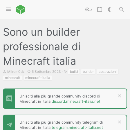
Sono un builder
professionale di
Minecraft italia
C
D
T
Mikem0dz
6 Settembre 2023
build
builder
costruzioni
r
a
a
minecraft
minecraft-italia
e
t
g
a
a
t
d
o
i
Unisciti alla più grande community discord di
r
i
Minecraft in Italia
discord.minecraft-italia.net
e
n
D
i
i
z
s
i
c
Unisciti alla più grande community telegram di
o
u
Minecraft in Italia
telegram.minecraft-italia.net