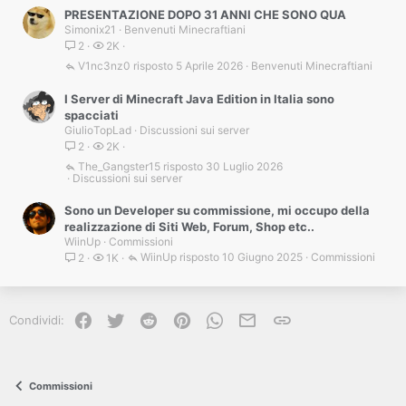
PRESENTAZIONE DOPO 31 ANNI CHE SONO QUA
Simonix21
Benvenuti Minecraftiani
2
2K
V1nc3nz0
5 Aprile 2026
Benvenuti Minecraftiani
I Server di Minecraft Java Edition in Italia sono
spacciati
GiulioTopLad
Discussioni sui server
2
2K
The_Gangster15
30 Luglio 2026
Discussioni sui server
Sono un Developer su commissione, mi occupo della
realizzazione di Siti Web, Forum, Shop etc..
WiinUp
Commissioni
WiinUp
10 Giugno 2025
Commissioni
2
1K
Facebook
Twitter
Reddit
Pinterest
WhatsApp
e-mail
Link
Condividi:
Commissioni