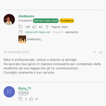
e
a
c
t
AleMastro
i
o
Fondatore
Membro dello Staff
Fondatore
n
128
43
Napoli, Italia
s
:
minecraft-italia.net
Discord
alemastro
_AleMastro_
25 Settembre 2023
#2
Mike è professionale, veloce e attento ai dettagli.
Ha lavorato due giorni in maniera incessante per completare delle
modifiche ad una mappa che gli ho commissionato.
Consiglio vivamente il suo servizio.
Riciu_71
R
Utente
2
0