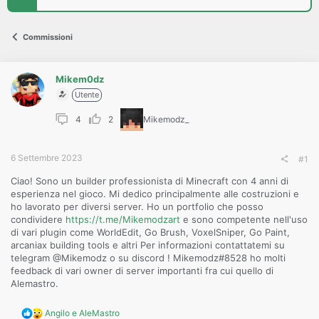
s
s
i
Commissioni
o
n
e
Mikem0dz
Utente
4
2
Mikemodz_
6 Settembre 2023
#1
Ciao! Sono un builder professionista di Minecraft con 4 anni di
esperienza nel gioco. Mi dedico principalmente alle costruzioni e
ho lavorato per diversi server. Ho un portfolio che posso
condividere
https://t.me/Mikemodzart
e sono competente nell'uso
di vari plugin come WorldEdit, Go Brush, VoxelSniper, Go Paint,
arcaniax building tools e altri Per informazioni contattatemi su
telegram @Mikemodz o su discord ! Mikemodz#8528 ho molti
feedback di vari owner di server importanti fra cui quello di
Alemastro.
R
Angilo
e
AleMastro