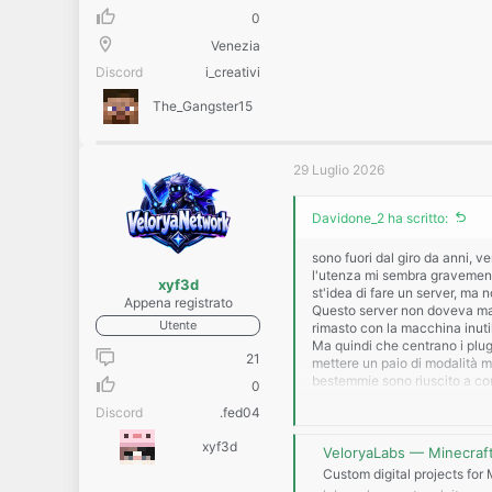
0
Venezia
Discord
i_creativi
The_Gangster15
29 Luglio 2026
Davidone_2 ha scritto:
sono fuori dal giro da anni, v
l'utenza mi sembra gravemente
xyf3d
st'idea di fare un server, ma 
Appena registrato
Questo server non doveva man
Utente
rimasto con la macchina inutil
Ma quindi che centrano i plugi
21
mettere un paio di modalità m
bestemmie sono riuscito a conf
0
Il problema ora sono i plugin 
Discord
.fed04
essendo fuori dal giro e non
già con la decina di plugin c
xyf3d
poi dovrò comunque cercare st
VeloryaLabs — Minecraft
Dunque quello che al momento 
Custom digital projects for
far comodo dei moderatori che