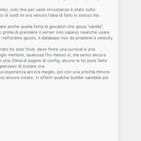
ci, solo che per varie circostanze è stato tutto
 di soldi mi era venuta l'idea di farlo lo stesso ma
e anche quella fetta di giocatori che gioca "vanilla",
io prima di prendere il server non sapevo neanche usare
 nell'ordine giusto, il database non da problemi e velocity
ato ho solo l'hub, devo finire una survival e una
ugin mettere, qualcosa l'ho messo si, ma sento ancora
una 20ina di pagine di config, alcune le ho pure fatte
ensavo di iniziare ora.
a esperienza ancora meglio, poi con una priorità minore
 ancora creare, in effetti qualche builder sarebbe più