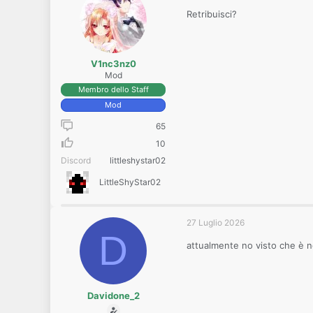
Retribuisci?
V1nc3nz0
Mod
Membro dello Staff
Mod
65
10
Discord
littleshystar02
LittleShyStar02
27 Luglio 2026
D
attualmente no visto che è n
Davidone_2