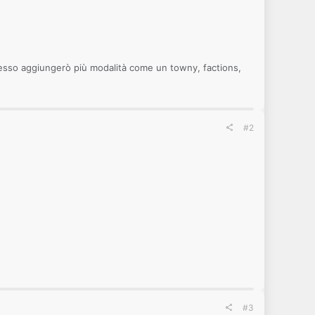
cesso aggiungerò più modalità come un towny, factions,
#2
#3