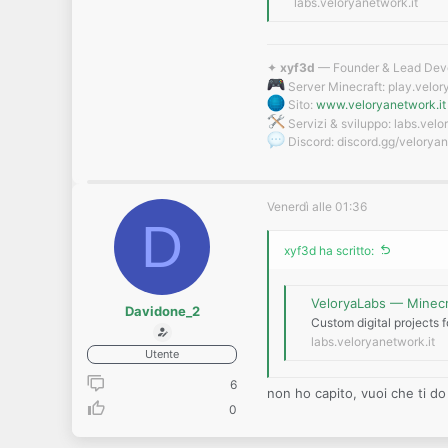
labs.veloryanetwork.it
solo mappe trovate su interne
Vedi l'allegato 1085
si ok è bellissima ma avere qu
✦
xyf3d
— Founder & Lead Deve
Penso di essermi dilungato fi
Server Minecraft: play.velor
cerco con alta priorità: qualc
Sito:
www.veloryanetwork.it
cerco con meno priorità: mode
Servizi & sviluppo: labs.velo
il server al momento ha in s
Discord: discord.gg/velorya
secondo modpack e tanto alt
Venerdì alle 01:36
D
xyf3d ha scritto:
VeloryaLabs — Minecr
Davidone_2
Custom digital projects 
labs.veloryanetwork.it
Utente
6
non ho capito, vuoi che ti do
0