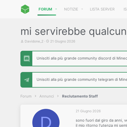
FORUM
NOTIZIE
LISTA SERVER
I
mi servirebbe qualcun
C
D
Davidone_2
21 Giugno 2026
r
a
e
t
a
a
Unisciti alla più grande community discord di Minecr
t
d
o
i
r
i
e
n
D
i
Unisciti alla più grande community telegram di Minec
i
z
s
i
c
o
u
Forum
Annunci
Reclutamento Staff
s
s
i
21 Giugno 2026
o
D
n
sono fuori dal giro da anni, 
e
il mio ritorno l'utenza mi se