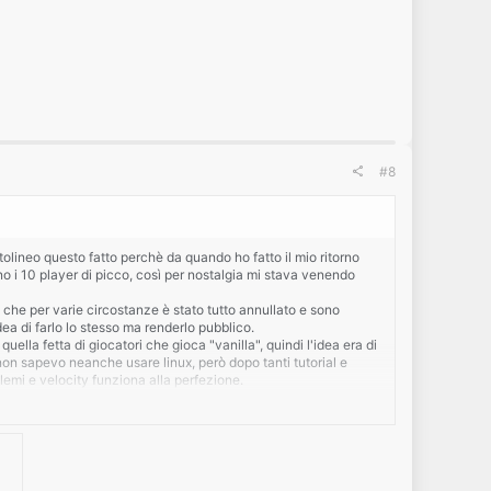
#8
ttolineo questo fatto perchè da quando ho fatto il mio ritorno
o i 10 player di picco, così per nostalgia mi stava venendo
he per varie circostanze è stato tutto annullato e sono
ea di farlo lo stesso ma renderlo pubblico.
lla fetta di giocatori che gioca "vanilla", quindi l'idea era di
on sapevo neanche usare linux, però dopo tanti tutorial e
lemi e velocity funziona alla perfezione.
o l'hub, devo finire una survival e una skyblock, solo che
messo si, ma sento ancora che mancano un sacco di cose, ma
pure fatte ma molto lentamente, per questo visto che prima o
nza ancora meglio, poi con una priorità minore mi potrebbero
 qualche builder sarebbe più utile visto che finora ho usato