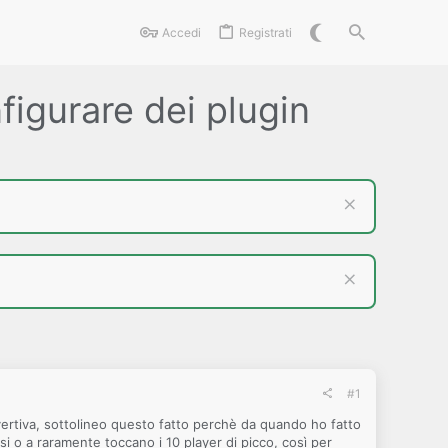
Accedi
Registrati
figurare dei plugin
#1
ivertiva, sottolineo questo fatto perchè da quando ho fatto
si o a raramente toccano i 10 player di picco, così per