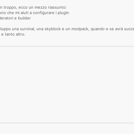
in troppo, ecco un mezzo riassunto:
uno che mi aiuti a configurare i plugin
eratori e builder
viluppo una survival, una skyblock e un modpack, quando e se avrà suc
e tanto altro.