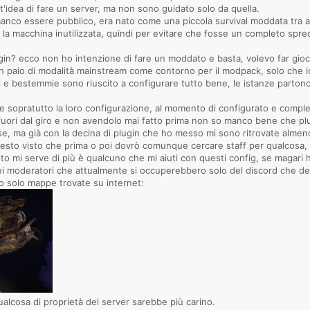
t'idea di fare un server, ma non sono guidato solo da quella.
co essere pubblico, era nato come una piccola survival moddata tra ami
la macchina inutilizzata, quindi per evitare che fosse un completo spreco
in? ecco non ho intenzione di fare un moddato e basta, volevo far giocar
 un paio di modalità mainstream come contorno per il modpack, solo che 
al e bestemmie sono riuscito a configurare tutto bene, le istanze partono
 e sopratutto la loro configurazione, al momento di configurato e complet
uori dal giro e non avendolo mai fatto prima non so manco bene che pl
, ma già con la decina di plugin che ho messo mi sono ritrovate almeno 
sto visto che prima o poi dovrò comunque cercare staff per qualcosa, p
 mi serve di più è qualcuno che mi aiuti con questi config, se magari h
 moderatori che attualmente si occuperebbero solo del discord che devo
to solo mappe trovate su internet:
ualcosa di proprietà del server sarebbe più carino.