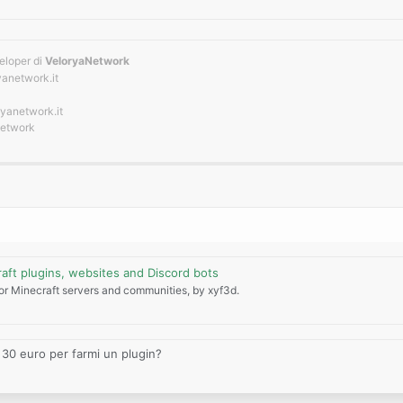
t:
alcosa di proprietà del server sarebbe più carino.
loper di
VeloryaNetwork
n troppo, ecco un mezzo riassunto:
yanetwork.it
uno che mi aiuti a configurare i plugin
ratori e builder
ryanetwork.it
viluppo una survival, una skyblock e un modpack, quando e se avrà successo aggi
network
ro.
aft plugins, websites and Discord bots
for Minecraft servers and communities, by xyf3d.
 30 euro per farmi un plugin?