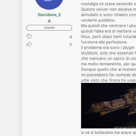
nostalgia mi stava venendo s
Questo server non doveva man
Davidone_2
annullato e sono rimasto con 
renderlo pubblico.
Ma quindi che centrano i plug
Utente
quindi l'idea era di mettere
linux, però dopo tanti tutori
6
funziona alla perfezione.
0
Il problema ora sono i plugin
skyblock, solo che essendo f
che mancano un sacco di cose
ma molto lentamente, per que
Dunque quello che al momento
mi potrebbero far comodo dei
utile visto che finora ho usa
si ok è bellissima ma avere q