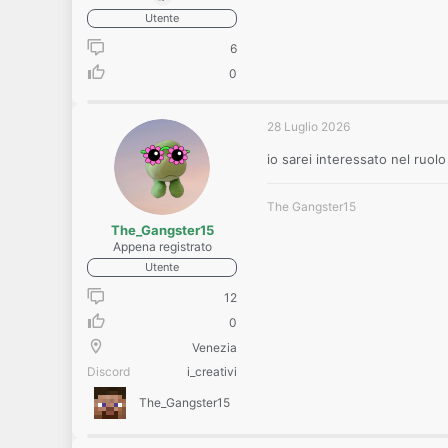
Utente
6
0
28 Luglio 2026
io sarei interessato nel ruolo
The Gangster15
The_Gangster15
Appena registrato
Utente
12
0
Venezia
Discord
i_creativi
The_Gangster15