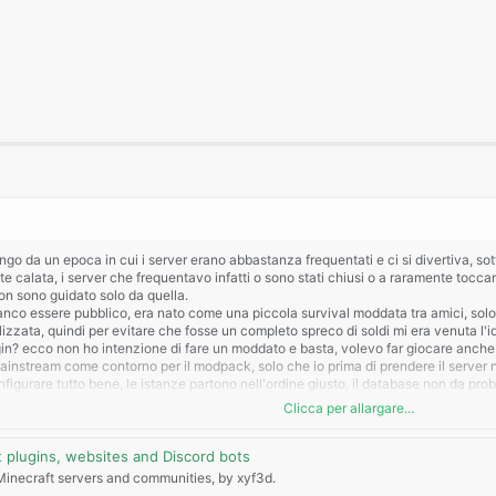
engo da un epoca in cui i server erano abbastanza frequentati e ci si divertiva, so
 calata, i server che frequentavo infatti o sono stati chiusi o a raramente toccan
non sono guidato solo da quella.
co essere pubblico, era nato come una piccola survival moddata tra amici, solo c
izzata, quindi per evitare che fosse un completo spreco di soldi mi era venuta l'id
n? ecco non ho intenzione di fare un moddato e basta, volevo far giocare anche que
ainstream come contorno per il modpack, solo che io prima di prendere il server n
igurare tutto bene, le istanze partono nell'ordine giusto, il database non da prob
e sopratutto la loro configurazione, al momento di configurato e completato ho sol
Clicca per allargare...
 avendolo mai fatto prima non so manco bene che plugin mettere, qualcosa l'ho 
he ho messo mi sono ritrovate almeno una 20ina di pagine di config, alcune le ho 
aff per qualcosa, pensavo di iniziare ora.
 plugins, websites and Discord bots
mi serve di più è qualcuno che mi aiuti con questi config, se magari ha esperie
 Minecraft servers and communities, by xyf3d.
 attualmente si occuperebbero solo del discord che devo ancora creare, in effetti