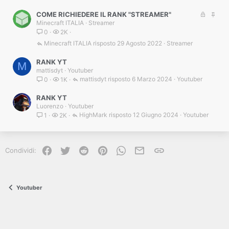
c
i
a
d
B
I
COME RICHIEDERE IL RANK "STREAMER"
t
e
Minecraft ITALIA
Streamer
l
n
a
n
0
2K
o
e
z
c
v
Minecraft ITALIA
29 Agosto 2022
Streamer
a
c
i
a
d
RANK YT
M
t
e
mattisdyt
Youtuber
a
n
mattisdyt
6 Marzo 2024
Youtuber
0
1K
z
a
RANK YT
Luorenzo
Youtuber
HighMark
12 Giugno 2024
Youtuber
1
2K
Facebook
Twitter
Reddit
Pinterest
WhatsApp
e-mail
Link
Condividi:
Youtuber