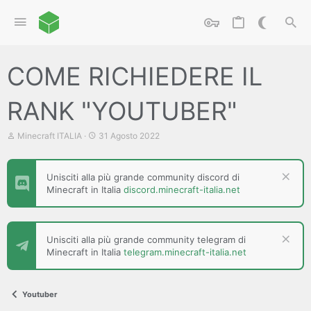
COME RICHIEDERE IL
RANK "YOUTUBER"
C
D
Minecraft ITALIA
31 Agosto 2022
r
a
e
t
a
a
Unisciti alla più grande community discord di
t
d
Minecraft in Italia
discord.minecraft-italia.net
o
i
r
i
e
n
D
i
i
z
Unisciti alla più grande community telegram di
s
i
Minecraft in Italia
telegram.minecraft-italia.net
c
o
u
s
s
Youtuber
i