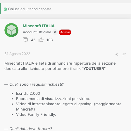
o
n
Chiusa ad ulteriori risposte.
e
Minecraft ITALIA
Account Ufficiale
Admin
45
103
31 Agosto 2022
#1
Minecraft ITALIA è lieta di annunciare l'apertura della sezione
dedicata alle richieste per ottenere il rank "
YOUTUBER
"
—
Quali sono i requisiti richiesti?
Iscritti: 2.000
Buona media di visualizzazioni per video.
Video di intrattenimento legato al gaming. (maggiormente
Minecraft)
Video Family Friendly.
—
Quali dati devo fornire?