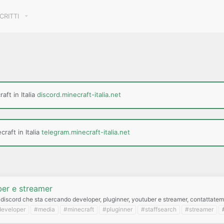
SCRITTI
aft in Italia
discord.minecraft-italia.net
raft in Italia
telegram.minecraft-italia.net
ber e streamer
e discord che sta cercando developer, pluginner, youtuber e streamer, contattatemi
eveloper
#media
#minecraft
#pluginner
#staffsearch
#streamer