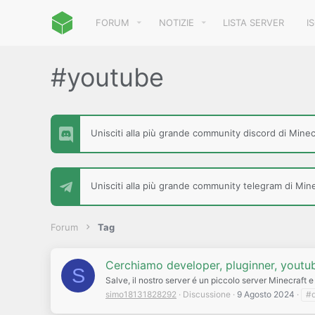
FORUM
NOTIZIE
LISTA SERVER
I
#youtube
Unisciti alla più grande community discord di Minecr
Unisciti alla più grande community telegram di Minec
Forum
Tag
Cerchiamo developer, pluginner, youtu
S
Salve, il nostro server é un piccolo server Minecraft 
simo18131828292
Discussione
9 Agosto 2024
#d