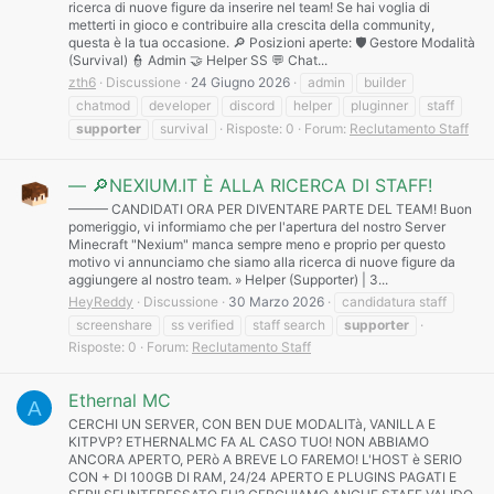
ricerca di nuove figure da inserire nel team! Se hai voglia di
metterti in gioco e contribuire alla crescita della community,
questa è la tua occasione. 🔎 Posizioni aperte: 🛡️ Gestore Modalità
(Survival) 👮 Admin 🤝 Helper SS 💬 Chat...
zth6
Discussione
24 Giugno 2026
admin
builder
chatmod
developer
discord
helper
pluginner
staff
supporter
survival
Risposte: 0
Forum:
Reclutamento Staff
— 🔎NEXIUM.IT È ALLA RICERCA DI STAFF!
——— CANDIDATI ORA PER DIVENTARE PARTE DEL TEAM! Buon
pomeriggio, vi informiamo che per l'apertura del nostro Server
Minecraft "Nexium" manca sempre meno e proprio per questo
motivo vi annunciamo che siamo alla ricerca di nuove figure da
aggiungere al nostro team. » Helper (Supporter) | 3...
HeyReddy
Discussione
30 Marzo 2026
candidatura staff
screenshare
ss verified
staff search
supporter
Risposte: 0
Forum:
Reclutamento Staff
Ethernal MC
A
CERCHI UN SERVER, CON BEN DUE MODALITà, VANILLA E
KITPVP? ETHERNALMC FA AL CASO TUO! NON ABBIAMO
ANCORA APERTO, PERò A BREVE LO FAREMO! L'HOST è SERIO
CON + DI 100GB DI RAM, 24/24 APERTO E PLUGINS PAGATI E