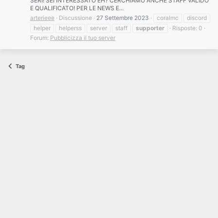
SERI! SEI INTERESSATO EH? CERCHIAMO ANCHE STAFF VALIDO
E QUALIFICATO! PER LE NEWS E...
arterieee
Discussione
27 Settembre 2023
coralmc
discord
helper
helperss
server
staff
supporter
Risposte: 0
Forum:
Pubblicizza il tuo server
Tag