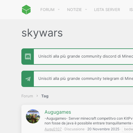
FORUM
NOTIZIE
LISTA SERVER
I
skywars
Unisciti alla più grande community discord di Minecr
Unisciti alla più grande community telegram di Minec
Forum
Tag
Augugames
-Augugames- Server minecraft competitvo con KitPvP, S
non fosse da java è possibile entrare tranquillamente d
Augu0107
Discussione
20 Novembre 2025
bedw