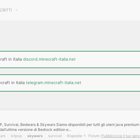
SCRITTI
aft in Italia
discord.minecraft-italia.net
raft in Italia
telegram.minecraft-italia.net
urvival, Bedwars & Skywars Siamo disponibili per tutti gli uteni java premium dal
all’ultima versione di Bedrock edition e...
ars
kitpvp
skywars
survival
Risposte: 1
Forum:
Pubblicizza il tuo serv