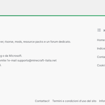
Home
ver, risorse, mods, resource packs e un forum dedicato.
Indic
g o da Microsoft.
Contat
amite l'e-mail supporto@minecraft-italia.net
6.
Cooki
Contattaci!
Termini e condizioni d'uso del sito
Info