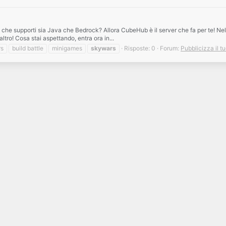
i che supporti sia Java che Bedrock? Allora CubeHub è il server che fa per te! Nel
ro! Cosa stai aspettando, entra ora in...
rs
build battle
minigames
skywars
Risposte: 0
Forum:
Pubblicizza il t