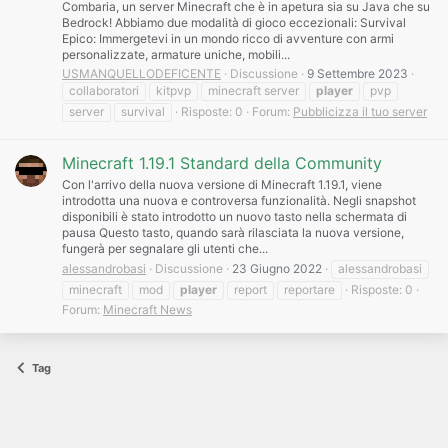
Combaria, un server Minecraft che è in apetura sia su Java che su
Bedrock! Abbiamo due modalità di gioco eccezionali: Survival
Epico: Immergetevi in un mondo ricco di avventure con armi
personalizzate, armature uniche, mobili...
USMANQUELLODEFICENTE
Discussione
9 Settembre 2023
collaboratori
kitpvp
minecraft server
player
pvp
server
survival
Risposte: 0
Forum:
Pubblicizza il tuo server
Minecraft 1.19.1 Standard della Community
Con l'arrivo della nuova versione di Minecraft 1.19.1, viene
introdotta una nuova e controversa funzionalità. Negli snapshot
disponibili è stato introdotto un nuovo tasto nella schermata di
pausa Questo tasto, quando sarà rilasciata la nuova versione,
fungerà per segnalare gli utenti che...
alessandrobasi
Discussione
23 Giugno 2022
alessandrobasi
minecraft
mod
player
report
reportare
Risposte: 0
Forum:
Minecraft News
Tag