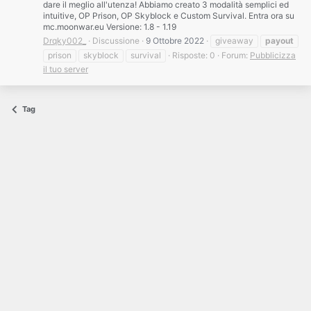
dare il meglio all'utenza! Abbiamo creato 3 modalità semplici ed
intuitive, OP Prison, OP Skyblock e Custom Survival. Entra ora su
mc.moonwar.eu Versione: 1.8 - 1.19
Drqky002_
Discussione
9 Ottobre 2022
giveaway
payout
prison
skyblock
survival
Risposte: 0
Forum:
Pubblicizza
il tuo server
Tag