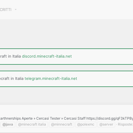
SCRITTI
aft in Italia
discord.minecraft-italia.net
raft in Italia
telegram.minecraft-italia.net
 Parthnerships Aperte » Cercasi Tester » Cercasi Staff https://discord.gg/qF3kTPB
@java
@minecraft italia
@minnecraft
@polexmc
@server
Risposte: