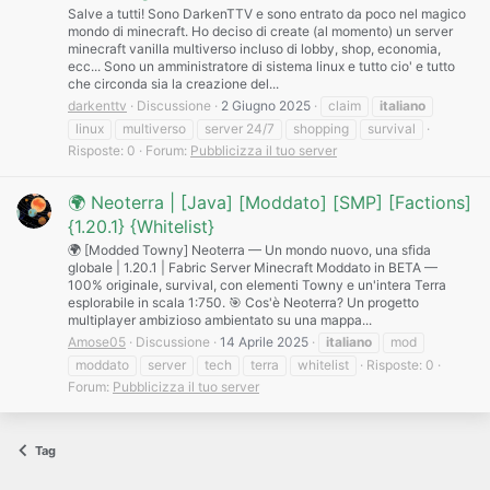
Salve a tutti! Sono DarkenTTV e sono entrato da poco nel magico
mondo di minecraft. Ho deciso di create (al momento) un server
minecraft vanilla multiverso incluso di lobby, shop, economia,
ecc... Sono un amministratore di sistema linux e tutto cio' e tutto
che circonda sia la creazione del...
darkenttv
Discussione
2 Giugno 2025
claim
italiano
linux
multiverso
server 24/7
shopping
survival
Risposte: 0
Forum:
Pubblicizza il tuo server
🌍 Neoterra | [Java] [Moddato] [SMP] [Factions]
{1.20.1} {Whitelist}
🌍 [Modded Towny] Neoterra — Un mondo nuovo, una sfida
globale | 1.20.1 | Fabric Server Minecraft Moddato in BETA —
100% originale, survival, con elementi Towny e un'intera Terra
esplorabile in scala 1:750. 🎯 Cos'è Neoterra? Un progetto
multiplayer ambizioso ambientato su una mappa...
Amose05
Discussione
14 Aprile 2025
italiano
mod
moddato
server
tech
terra
whitelist
Risposte: 0
Forum:
Pubblicizza il tuo server
Tag