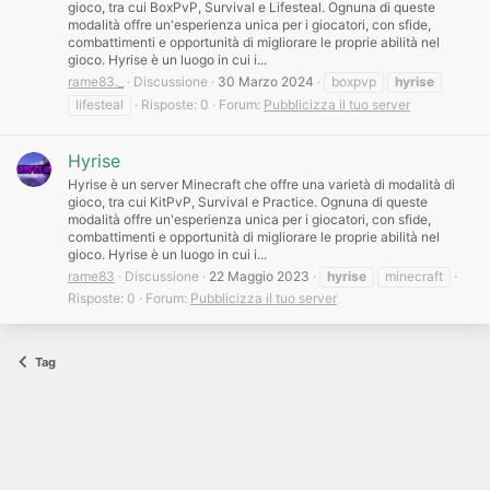
gioco, tra cui BoxPvP, Survival e Lifesteal. Ognuna di queste
modalità offre un'esperienza unica per i giocatori, con sfide,
combattimenti e opportunità di migliorare le proprie abilità nel
gioco. Hyrise è un luogo in cui i...
rame83._
Discussione
30 Marzo 2024
boxpvp
hyrise
lifesteal
Risposte: 0
Forum:
Pubblicizza il tuo server
Hyrise
Hyrise è un server Minecraft che offre una varietà di modalità di
gioco, tra cui KitPvP, Survival e Practice. Ognuna di queste
modalità offre un'esperienza unica per i giocatori, con sfide,
combattimenti e opportunità di migliorare le proprie abilità nel
gioco. Hyrise è un luogo in cui i...
rame83
Discussione
22 Maggio 2023
hyrise
minecraft
Risposte: 0
Forum:
Pubblicizza il tuo server
Tag