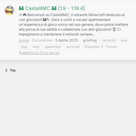
🏰 CastelliMC 🏰 [1.9 - 1.19.4]
🎉🎮 Benvenuti su CastelliMC, il network Minecraft dedicato ai
veri giocatori! 🏰🔨 Vieni a unirti a noi per sperimentare
un'esperienza di gioco unica nel suo genere, dove potrai mettere
alla prova le tue abilità e collaborare con altri giocatori! 🏆 Ci
impegniamo a mantenere il network sempre...
konqx
Discussione
5 Aprile 2023
griefing
network
pve
pvp
smp
spawners
survival
Risposte: 0
Forum:
Pubblicizza il tuo server
Tag