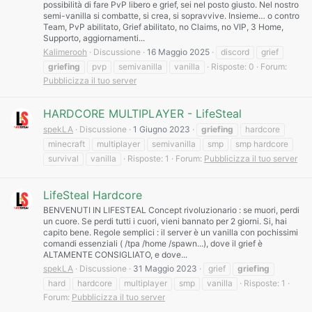
possibilità di fare PvP libero e grief, sei nel posto giusto. Nel nostro
semi-vanilla si combatte, si crea, si sopravvive. Insieme… o contro
Team, PvP abilitato, Grief abilitato, no Claims, no VIP, 3 Home,
Supporto, aggiornamenti...
Kalimerooh
Discussione
16 Maggio 2025
discord
grief
griefing
pvp
semivanilla
vanilla
Risposte: 0
Forum:
Pubblicizza il tuo server
HARDCORE MULTIPLAYER - LifeSteal
spekLA
Discussione
1 Giugno 2023
griefing
hardcore
minecraft
multiplayer
semivanilla
smp
smp hardcore
survival
vanilla
Risposte: 1
Forum:
Pubblicizza il tuo server
LifeSteal Hardcore
BENVENUTI IN LIFESTEAL Concept rivoluzionario : se muori, perdi
un cuore. Se perdi tutti i cuori, vieni bannato per 2 giorni. Si, hai
capito bene. Regole semplici : il server è un vanilla con pochissimi
comandi essenziali ( /tpa /home /spawn...), dove il grief è
ALTAMENTE CONSIGLIATO, e dove...
spekLA
Discussione
31 Maggio 2023
grief
griefing
hard
hardcore
multiplayer
smp
vanilla
Risposte: 1
Forum:
Pubblicizza il tuo server