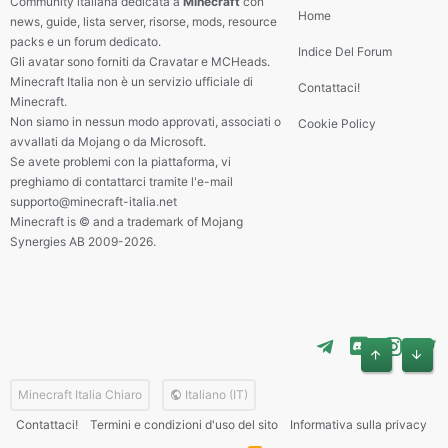
Community italiana dedicata a
Minecraft
con
Home
news, guide, lista server, risorse, mods, resource
packs e un forum dedicato.
Indice Del Forum
Gli avatar sono forniti da Cravatar e MCHeads.
Minecraft Italia non è un servizio ufficiale di
Contattaci!
Minecraft.
Non siamo in nessun modo approvati, associati o
Cookie Policy
avvallati da Mojang o da Microsoft.
Se avete problemi con la piattaforma, vi
preghiamo di contattarci tramite l'e-mail
supporto@minecraft-italia.net
Minecraft is © and a trademark of Mojang
Synergies AB 2009-2026.
Alto
Basso
Minecraft Italia Chiaro
Italiano (IT)
Contattaci!
Termini e condizioni d'uso del sito
Informativa sulla privacy