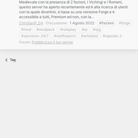
Medievale con la presenza di 2 fazioni, I Vichingi e i Romani,
questo server ha aperto recentemente ed è alla ricerca di utenti
con la quale divertirsi, si basa su una versione Forge e è
accessibile a tutti, Premium ed non, con la...
ChristianP_04
Discussione
1 Agosto 2022
#fazioni
#forge
#mod
#modpack
#roleplay
#rp
#rpg
#serveron-24/7
#staffsearch
#whitelist
Risposte: 2
Forum:
Pubblicizza il tuo server
Tag