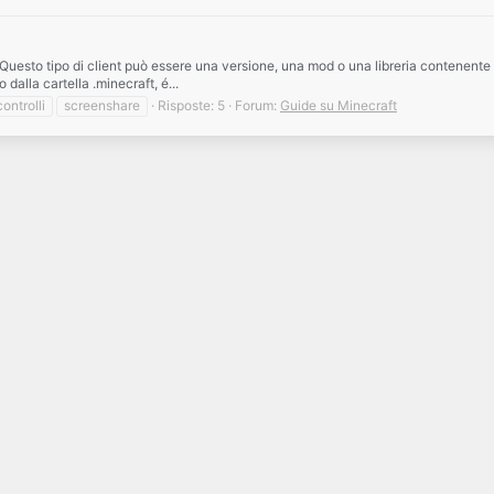
nt: Questo tipo di client può essere una versione, una mod o una libreria contenen
 dalla cartella .minecraft, é...
controlli
screenshare
Risposte: 5
Forum:
Guide su Minecraft