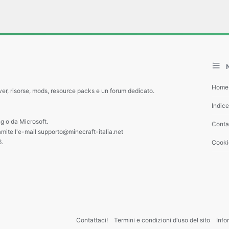
Home
ver, risorse, mods, resource packs e un forum dedicato.
Indic
g o da Microsoft.
Contat
amite l'e-mail supporto@minecraft-italia.net
6.
Cooki
Contattaci!
Termini e condizioni d'uso del sito
Info