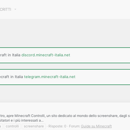
SCRITTI
aft in Italia
discord.minecraft-italia.net
raft in Italia
telegram.minecraft-italia.net
ro, apre Minecraft Controlli, un sito dedicato al mondo dello screenshare, dagli st
atori e i più interessati a...
s
controlli
screenshare
Risposte: 0
Forum:
Guide su Minecraft