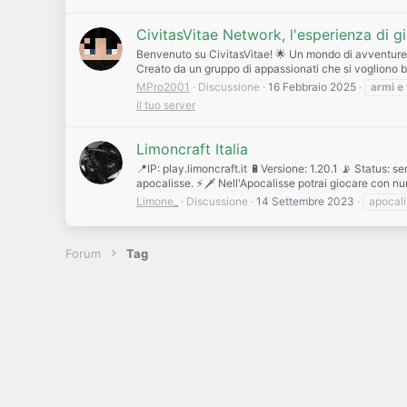
CivitasVitae Network, l'esperienza di gi
Benvenuto su CivitasVitae! 🌟 Un mondo di avventure e 
Creato da un gruppo di appassionati che si vogliono b
MPro2001
Discussione
16 Febbraio 2025
armi
e
il tuo server
Limoncraft Italia
📍IP: play.limoncraft.it 🔋Versione: 1.20.1 📡 Status:
apocalisse. ⚡🗡 Nell'Apocalisse potrai giocare con num
Limone_
Discussione
14 Settembre 2023
apocali
Forum
Tag