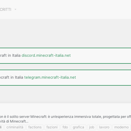
SCRITTI
aft in Italia
discord.minecraft-italia.net
raft in Italia
telegram.minecraft-italia.net
n è il solito server Minecraft: è un’esperienza immersiva totale, progettata per offr
ità di Minecraft...
i
criminalità
factions
fazioni
fdo
grafica
job
lavoro
moderno