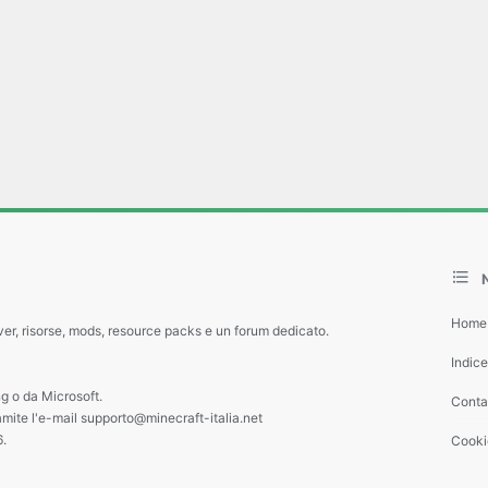
Home
ver, risorse, mods, resource packs e un forum dedicato.
Indic
g o da Microsoft.
Contat
amite l'e-mail supporto@minecraft-italia.net
6.
Cooki