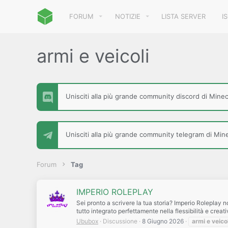
FORUM
NOTIZIE
LISTA SERVER
I
armi e veicoli
Unisciti alla più grande community discord di Minecr
Unisciti alla più grande community telegram di Minec
Forum
Tag
IMPERIO ROLEPLAY
Sei pronto a scrivere la tua storia? Imperio Roleplay no
tutto integrato perfettamente nella flessibilità e creativ
Ububox
Discussione
8 Giugno 2026
armi
e
veicol