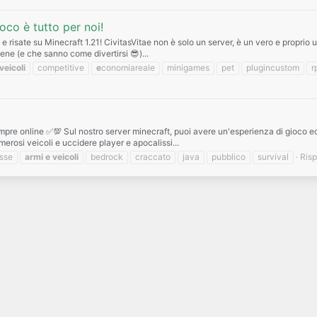
oco è tutto per noi!
risate su Minecraft 1.21! CivitasVitae non è solo un server, è un vero e proprio u
ene (e che sanno come divertirsi 😎)...
veicoli
competitive
e
conomiareale
minigames
pet
plugincustom
r
 sempre online ✅💯 Sul nostro server minecraft, puoi avere un'esperienza di gioco e
erosi veicoli e uccidere player e apocalissi...
sse
armi
e
veicoli
bedrock
craccato
java
pubblico
survival
Risp