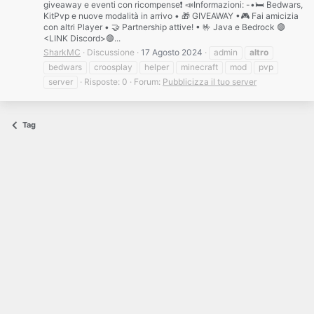
giveaway e eventi con ricompense❗️ 📣Informazioni: -•🛏️ Bedwars,
KitPvp e nuove modalità in arrivo • 🎁 GIVEAWAY •🎮 Fai amicizia
con altri Player • 🤝 Partnership attive! • 🤟 Java e Bedrock 🟣
<LINK Discord>🟣...
SharkMC
Discussione
17 Agosto 2024
admin
altro
bedwars
croosplay
helper
minecraft
mod
pvp
server
Risposte: 0
Forum:
Pubblicizza il tuo server
Tag