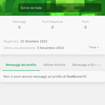
Scrive da
Italia
Messaggi
Punti Reazione
Punti
0
0
0
Registrato
22 Dicembre 2022
Trova
Ultima visualizzazione
5 Novembre 2023
Messaggi del profilo
Ultime Attività
Messaggi e Discussio
Non ci sono ancora messaggi sul profilo di RealBlumerOf.