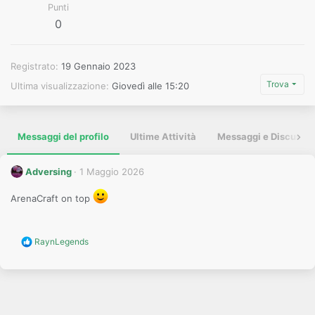
Punti
0
Registrato
19 Gennaio 2023
Trova
Ultima visualizzazione
Giovedì alle 15:20
Messaggi del profilo
Ultime Attività
Messaggi e Discussio
Adversing
1 Maggio 2026
ArenaCraft on top
R
RaynLegends
e
a
c
t
i
o