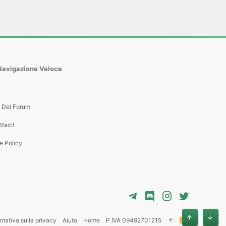
Navigazione Veloce
e Del Forum
taci!
e Policy
rmativa sulla privacy
Aiuto
Home
P.IVA 09492701215
R
Alto
Basso