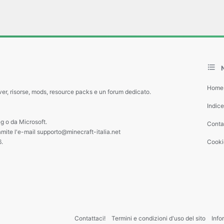
Home
ver, risorse, mods, resource packs e un forum dedicato.
Indic
g o da Microsoft.
Contat
amite l'e-mail supporto@minecraft-italia.net
6.
Cooki
Contattaci!
Termini e condizioni d'uso del sito
Info