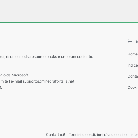
Home
ver, risorse, mods, resource packs e un forum dedicato.
Indic
g o da Microsoft.
Contat
amite l'e-mail supporto@minecraft-italia.net
6.
Cooki
Contattaci!
Termini e condizioni d'uso del sito
Info