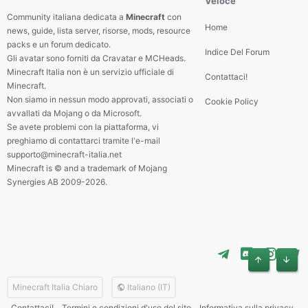
Veloce
Community italiana dedicata a
Minecraft
con
Home
news, guide, lista server, risorse, mods, resource
packs e un forum dedicato.
Indice Del Forum
Gli avatar sono forniti da Cravatar e MCHeads.
Minecraft Italia non è un servizio ufficiale di
Contattaci!
Minecraft.
Non siamo in nessun modo approvati, associati o
Cookie Policy
avvallati da Mojang o da Microsoft.
Se avete problemi con la piattaforma, vi
preghiamo di contattarci tramite l'e-mail
supporto@minecraft-italia.net
Minecraft is © and a trademark of Mojang
Synergies AB 2009-2026.
Alto
Basso
Minecraft Italia Chiaro
Italiano (IT)
Contattaci!
Termini e condizioni d'uso del sito
Informativa sulla privacy