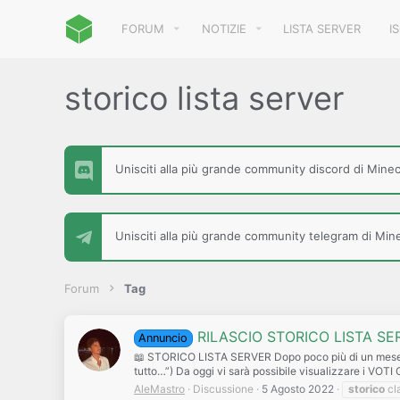
FORUM
NOTIZIE
LISTA SERVER
I
storico lista server
Unisciti alla più grande community discord di Minecr
Unisciti alla più grande community telegram di Minec
Forum
Tag
RILASCIO STORICO LISTA SE
Annuncio
📖 STORICO LISTA SERVER Dopo poco più di un mese dal r
tutto…”) Da oggi vi sarà possibile visualizzare i VOTI
AleMastro
Discussione
5 Agosto 2022
storico
cla