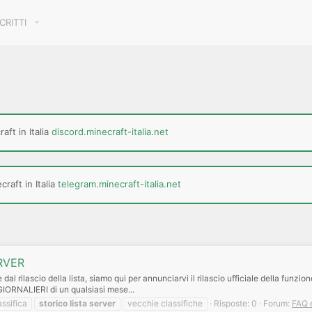
SCRITTI
aft in Italia
discord.minecraft-italia.net
raft in Italia
telegram.minecraft-italia.net
RVER
ilascio della lista, siamo qui per annunciarvi il rilascio ufficiale della funzion
 GIORNALIERI di un qualsiasi mese...
ssifica
storico
lista
server
vecchie classifiche
Risposte: 0
Forum:
FAQ 