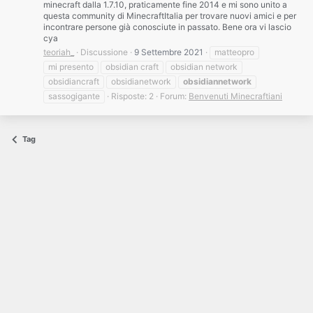
minecraft dalla 1.7.10, praticamente fine 2014 e mi sono unito a
questa community di MinecraftItalia per trovare nuovi amici e per
incontrare persone già conosciute in passato. Bene ora vi lascio
cya
teoriah_
Discussione
9 Settembre 2021
matteopro
mi presento
obsidian craft
obsidian network
obsidiancraft
obsidianetwork
obsidiannetwork
sassogigante
Risposte: 2
Forum:
Benvenuti Minecraftiani
Tag