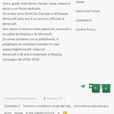
Home
news, guide, lista server, risorse, mods, resource
packs e un forum dedicato.
Indice Del Forum
Gli avatar sono forniti da Cravatar e MCHeads.
Minecraft Italia non è un servizio ufficiale di
Contattaci!
Minecraft.
Non siamo in nessun modo approvati, associati o
Cookie Policy
avvallati da Mojang o da Microsoft.
Se avete problemi con la piattaforma, vi
preghiamo di contattarci tramite l'e-mail
supporto@minecraft-italia.net
Minecraft is © and a trademark of Mojang
Synergies AB 2009-2026.
Alto
Basso
Minecraft Italia Chiaro
Italiano (IT)
Contattaci!
Termini e condizioni d'uso del sito
Informativa sulla privacy
Aiuto
Home
P.IVA 09492701215
R