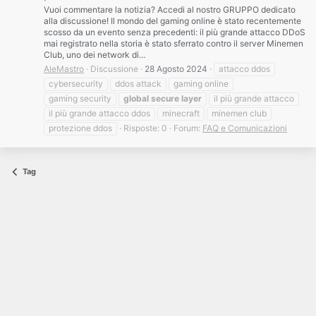
Vuoi commentare la notizia? Accedi al nostro GRUPPO dedicato
alla discussione! Il mondo del gaming online è stato recentemente
scosso da un evento senza precedenti: il più grande attacco DDoS
mai registrato nella storia è stato sferrato contro il server Minemen
Club, uno dei network di...
AleMastro
Discussione
28 Agosto 2024
attacco ddos
cybersecurity
ddos attack
gaming online
gaming security
global
secure
layer
il più grande attacco
il più grande attacco ddos
minecraft
minemen club
protezione ddos
Risposte: 0
Forum:
FAQ e Comunicazioni
Tag