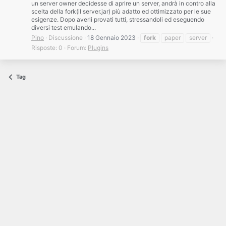
un server owner decidesse di aprire un server, andrà in contro alla
scelta della fork(il server.jar) più adatto ed ottimizzato per le sue
esigenze. Dopo averli provati tutti, stressandoli ed eseguendo
diversi test emulando...
Pino
Discussione
18 Gennaio 2023
fork
paper
server
Risposte: 0
Forum:
Plugins
Tag