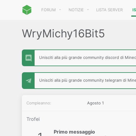
FORUM
NOTIZIE
LISTA SERVER
I
WryMichy16Bit5
Unisciti alla più grande community discord di Minecr
Unisciti alla più grande community telegram di Minec
Compleanno
Agosto 1
Trofei
Primo messaggio