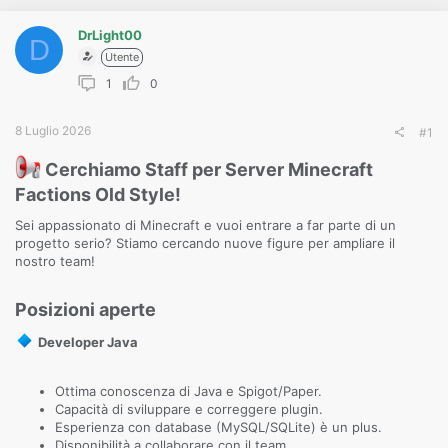
o
n
e
DrLight00
D
Utente
1
0
8 Luglio 2026
#1
Cerchiamo Staff per Server Minecraft
Factions Old Style!​
Sei appassionato di Minecraft e vuoi entrare a far parte di un
progetto serio? Stiamo cercando nuove figure per ampliare il
nostro team!
Posizioni aperte​
Developer Java
Ottima conoscenza di Java e Spigot/Paper.
Capacità di sviluppare e correggere plugin.
Esperienza con database (MySQL/SQLite) è un plus.
Disponibilità a collaborare con il team.