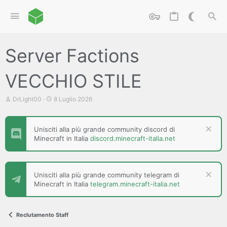
Server Factions
VECCHIO STILE
C
D
DrLight00
8 Luglio 2026
r
a
e
t
a
a
Unisciti alla più grande community discord di
t
d
Minecraft in Italia
discord.minecraft-italia.net
o
i
r
i
e
n
D
i
i
z
Unisciti alla più grande community telegram di
s
i
Minecraft in Italia
telegram.minecraft-italia.net
c
o
u
s
s
Reclutamento Staff
i