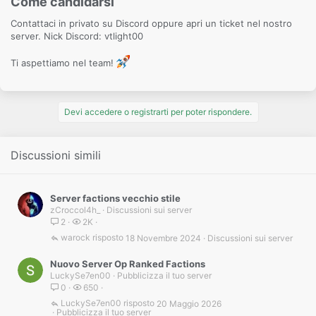
Come candidarsi​
Contattaci in privato su Discord oppure apri un ticket nel nostro
server. Nick Discord: vtlight00
Ti aspettiamo nel team!
Devi accedere o registrarti per poter rispondere.
Discussioni simili
Server factions vecchio stile
zCroccol4h_
Discussioni sui server
2
2K
warock
18 Novembre 2024
Discussioni sui server
Nuovo Server Op Ranked Factions
LuckySe7en00
Pubblicizza il tuo server
0
650
LuckySe7en00
20 Maggio 2026
Pubblicizza il tuo server