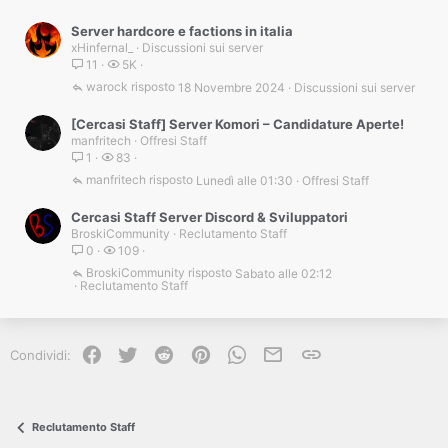
Server hardcore e factions in italia
xHinfernal_
Discussioni sui server
11
5K
warock
18 Novembre 2024
Discussioni sui server
[Cercasi Staff] Server Komori – Candidature Aperte!
manfritech
Offresi Staff
1
83
manfritech
Lunedì alle 01:30
Offresi Staff
Cercasi Staff Server Discord & Sviluppatori
BroskiCommunity
Reclutamento Staff
0
109
BroskiCommunity
Sabato alle 02:12
Reclutamento Staff
Facebook
Twitter
Reddit
Pinterest
WhatsApp
e-mail
Link
Condividi:
Reclutamento Staff