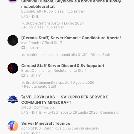
Survival Custom, Skyblock e a breve anche KitPvP🔒
mc.bubblecraft.it
BubbleCraft
Pubblicizza il tuo server
0
1K
BubbleCraft
4 Luglio 2024
Pubblicizza il tuo server
[Cercasi Staff] Server Komori – Candidature Aperte!
manfritech
Offresi Staff
1
115
manfritech
Lunedì alle 01:30
Offresi Staff
Cercasi Staff Server Discord & Sviluppatori
BroskiCommunity
Reclutamento Staff
0
120
BroskiCommunity
1 Agosto 2026
Reclutamento Staff
🚀 VELORYALABS — SVILUPPO PER SERVER E
COMMUNITY MINECRAFT
xyf3d
Commissioni
xyf3d
29 Luglio 2026
Commissioni
0
119
Server Minecraft Tecnico
donpig1106
Cerchi qualcuno con cui giocare?
0
111