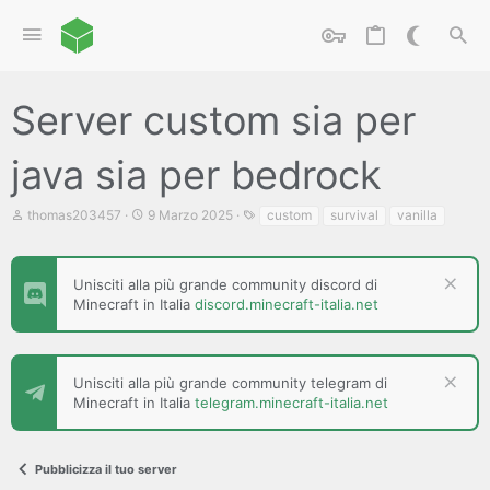
Server custom sia per
java sia per bedrock
C
D
T
thomas203457
9 Marzo 2025
custom
survival
vanilla
r
a
a
e
t
g
a
a
t
d
Unisciti alla più grande community discord di
o
i
Minecraft in Italia
discord.minecraft-italia.net
r
i
e
n
D
i
i
z
Unisciti alla più grande community telegram di
s
i
Minecraft in Italia
telegram.minecraft-italia.net
c
o
u
s
s
Pubblicizza il tuo server
i