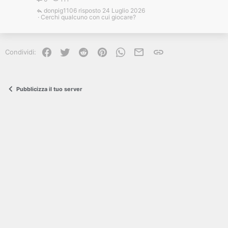
donpig1106
24 Luglio 2026
Cerchi qualcuno con cui giocare?
Facebook
Twitter
Reddit
Pinterest
WhatsApp
e-mail
Link
Condividi:
Pubblicizza il tuo server