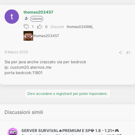
o
n
e
thomas203457
Utente
1
0
Discord
thomas024996_
thomas203457
9 Marzo 2025
#1
Sia per java anche craccato sia per bedrock
ip: custom20.aternos.me
porta bedrcok:11801
Devi accedere o registrarti per poter rispondere.
Discussioni simili
SERVER SURVIVAL🔥PREMIUM E SP💎 1.8 - 1.21+🎮