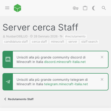
Server cerca Staff
C
D
T
Nusbari369_UD
28 Gennaio 2026
#reclutamento
r
a
a
candidatura staff
cerca staff
minecraft
server
staff search
e
t
g
a
a
t
d
o
i
Unisciti alla più grande community discord di
r
i
Minecraft in Italia
discord.minecraft-italia.net
e
n
D
i
i
z
s
i
c
Unisciti alla più grande community telegram di
o
u
Minecraft in Italia
telegram.minecraft-italia.net
s
s
i
Reclutamento Staff
o
n
e