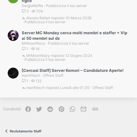
figlio
SergioWaffle
Pubblicizza il tuo server
3
709
Alessio Bellan
10 Marzo 2026
Pubblicizza il tuo server
Server MC Monday cerca molti membri e staffer + Vip
ai 50 membri sul ds
MrMoonNozy
Pubblicizza il tuo server
1
1K
MrMoonNozy
12 Giugno 2024
Pubblicizza il tuo server
[Cercasi Staff] Server Komori – Candidature Aperte!
manfritech
Offresi Staff
1
122
manfritech
Lunedì alle 01:30
Offresi Staff
Facebook
Twitter
Reddit
Pinterest
WhatsApp
e-mail
Link
Condividi:
Reclutamento Staff