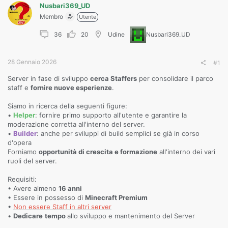
Nusbari369_UD
Membro
Utente
36
20
Udine
Nusbari369_UD
28 Gennaio 2026
#1
Server in fase di sviluppo
cerca Staffers
per consolidare il parco
staff e
fornire nuove esperienze
.
Siamo in ricerca della seguenti figure:
•
Helper
: fornire primo supporto all'utente e garantire la
moderazione corretta all'interno del server.
•
Builder
: anche per sviluppi di build semplici se già in corso
d'opera
Forniamo
opportunità di crescita e formazione
all'interno dei vari
ruoli del server.
Requisiti:
• Avere almeno
16 anni
• Essere in possesso di
Minecraft Premium
•
Non essere Staff in altri server
•
Dedicare
tempo
allo sviluppo e mantenimento del Server