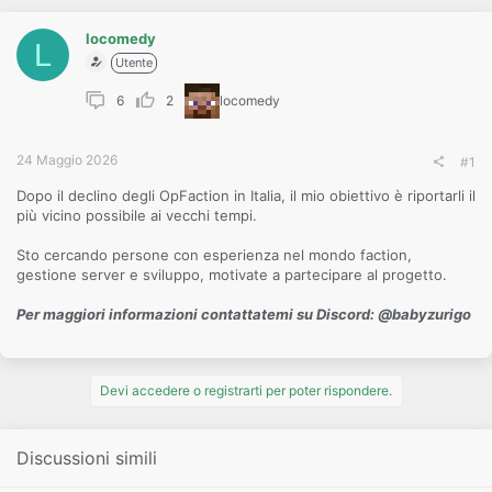
o
n
e
locomedy
L
Utente
6
2
locomedy
24 Maggio 2026
#1
Dopo il declino degli OpFaction in Italia, il mio obiettivo è riportarli il
più vicino possibile ai vecchi tempi.
Sto cercando persone con esperienza nel mondo faction,
gestione server e sviluppo, motivate a partecipare al progetto.
Per maggiori informazioni contattatemi su Discord: @babyzurigo
Devi accedere o registrarti per poter rispondere.
Discussioni simili