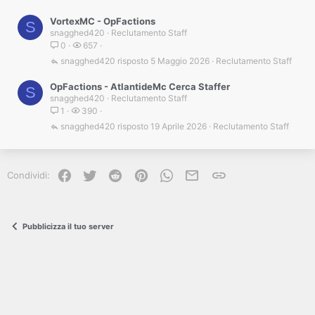
VortexMC - OpFactions
S
snagghed420
Reclutamento Staff
0
657
snagghed420
5 Maggio 2026
Reclutamento Staff
OpFactions - AtlantideMc Cerca Staffer
S
snagghed420
Reclutamento Staff
1
390
snagghed420
19 Aprile 2026
Reclutamento Staff
Facebook
Twitter
Reddit
Pinterest
WhatsApp
e-mail
Link
Condividi:
Pubblicizza il tuo server