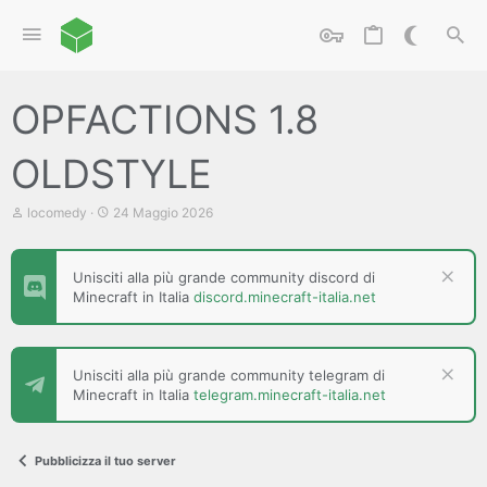
OPFACTIONS 1.8
OLDSTYLE
C
D
locomedy
24 Maggio 2026
r
a
e
t
a
a
Unisciti alla più grande community discord di
t
d
Minecraft in Italia
discord.minecraft-italia.net
o
i
r
i
e
n
D
i
i
z
Unisciti alla più grande community telegram di
s
i
Minecraft in Italia
telegram.minecraft-italia.net
c
o
u
s
s
Pubblicizza il tuo server
i