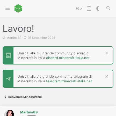
Lavoro!
C
D
Martina89
25 Settembre 2025
r
a
e
t
a
a
Unisciti alla più grande community discord di
t
d
Minecraft in Italia
discord.minecraft-italia.net
o
i
r
i
e
n
D
i
i
z
Unisciti alla più grande community telegram di
s
i
Minecraft in Italia
telegram.minecraft-italia.net
c
o
u
s
s
Benvenuti Minecraftiani
i
o
n
e
Martina89