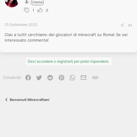
Utente
1
0
25 Settembre 2025
#1
Ciao a tutti! cerchiamo dei giocatori di minecraft su Roma! Se sei
interessato commenta!
Devi accedere o registrarti per poter rispondere.
Facebook
Twitter
Reddit
Pinterest
WhatsApp
e-mail
Link
Condividi:
Benvenuti Minecraftiani