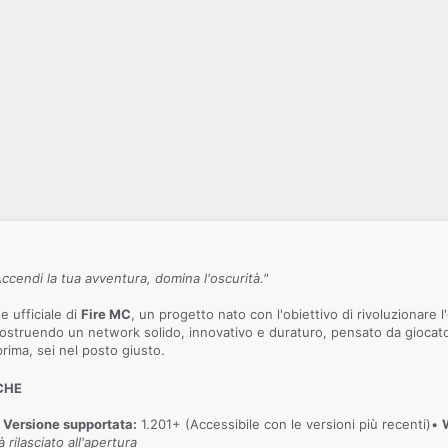
Accendi la tua avventura, domina l'oscurità."
 ufficiale di
Fire MC
, un progetto nato con l'obiettivo di rivoluzionare l
struendo un network solido, innovativo e duraturo, pensato da giocatori 
prima, sei nel posto giusto.
CHE
•
Versione supportata:
1.201+ (Accessibile con le versioni più recenti)•
à rilasciato all'apertura