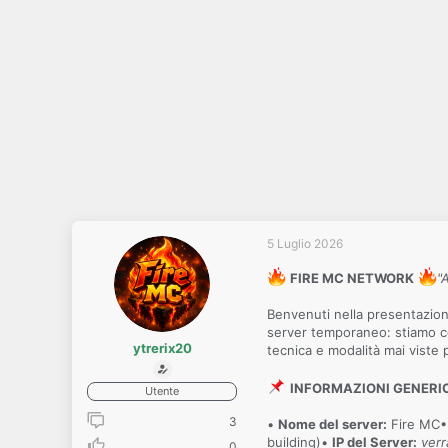
5 Luglio 2026
FIRE MC NETWORK
"
Benvenuti nella presentazione
server temporaneo: stiamo co
ytrerix20
tecnica e modalità mai viste 
INFORMAZIONI GENERI
Utente
3
•
Nome del server:
Fire MC
building)•
IP del Server:
verr
0