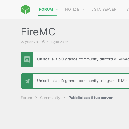
FORUM
NOTIZIE
LISTA SERVER
I
FireMC
C
D
ytrerix20
5 Luglio 2026
r
a
e
t
a
a
Unisciti alla più grande community discord di Minecr
t
d
o
i
r
i
e
n
D
i
Unisciti alla più grande community telegram di Minec
i
z
s
i
c
o
u
Forum
Community
Pubblicizza il tuo server
s
s
i
o
n
e