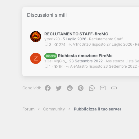
Discussioni simili
RECLUTAMENTO STAFF-fireMC
ytrerix20
5 Luglio 2026
Reclutamento Staff
V1nc3nz0
27 Luglio 2026
Re
3
274
Richiesta rimozione FireMc
Risolto
Z
zCallMqGio_
23 Settembre 2022
Assistenza Lista S
AleMastro
23 Settembre 2022
1
1K
Facebook
Twitter
Reddit
Pinterest
WhatsApp
e-mail
Link
Condividi:
Forum
Community
Pubblicizza il tuo server