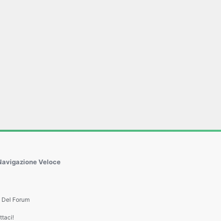
Navigazione Veloce
e Del Forum
taci!