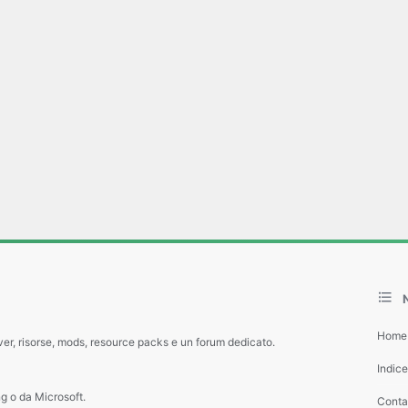
Home
ver, risorse, mods, resource packs e un forum dedicato.
Indic
g o da Microsoft.
Contat