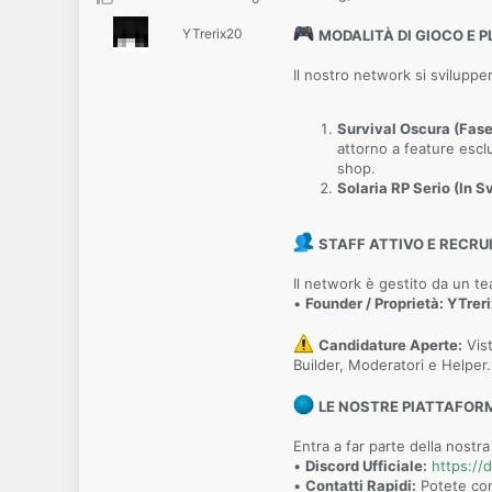
YTrerix20
MODALITÀ DI GIOCO E P
Il nostro network si svilupper
Survival Oscura (Fase
attorno a feature esc
shop.
Solaria RP Serio (In S
STAFF ATTIVO E RECR
Il network è gestito da un t
•
Founder / Proprietà: YTrer
Candidature Aperte:
Vist
Builder, Moderatori e Helper.
LE NOSTRE PIATTAFOR
Entra a far parte della nostra
•
Discord Ufficiale:
https:/
•
Contatti Rapidi:
Potete con