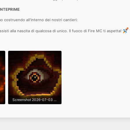
ANTEPRIME
 costruendo all'interno dei nostri cantieri:
ssisti alla nascita di qualcosa di unico. Il fuoco di Fire MC ti aspetta!
Screenshot 2026-07-03 174936.png
742,9 KB · Visite: 1