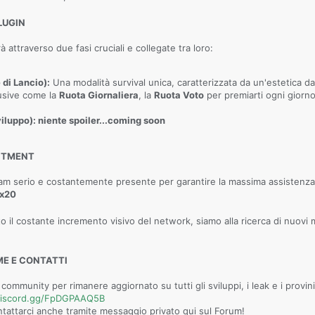
LUGIN
à attraverso due fasi cruciali e collegate tra loro:
 di Lancio):
Una modalità survival unica, caratterizzata da un'estetica d
lusive come la
Ruota Giornaliera
, la
Ruota Voto
per premiarti ogni gior
viluppo): niente spoiler...coming soon
UITMENT
eam serio e costantemente presente per garantire la massima assistenza
ix20
o il costante incremento visivo del network, siamo alla ricerca di nuov
ME E CONTATTI
 community per rimanere aggiornato su tutti gli sviluppi, i leak e i provini
/discord.gg/FpDGPAAQ5B
tattarci anche tramite messaggio privato qui sul Forum!