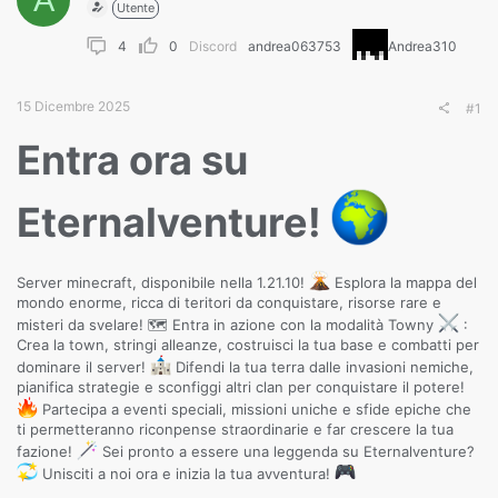
Utente
4
0
Discord
andrea063753
Andrea310
15 Dicembre 2025
#1
Entra ora su
Eternalventure!
Server minecraft, disponibile nella 1.21.10!
Esplora la mappa del
mondo enorme, ricca di teritori da conquistare, risorse rare e
misteri da svelare! 🗺 Entra in azione con la modalità Towny
:
Crea la town, stringi alleanze, costruisci la tua base e combatti per
dominare il server!
Difendi la tua terra dalle invasioni nemiche,
pianifica strategie e sconfiggi altri clan per conquistare il potere!
Partecipa a eventi speciali, missioni uniche e sfide epiche che
ti permetteranno riconpense straordinarie e far crescere la tua
fazione!
Sei pronto a essere una leggenda su Eternalventure?
Unisciti a noi ora e inizia la tua avventura!