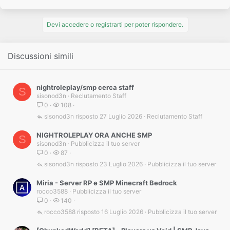
Devi accedere o registrarti per poter rispondere.
Discussioni simili
nightroleplay/smp cerca staff
S
sisonod3n
Reclutamento Staff
0
108
sisonod3n
27 Luglio 2026
Reclutamento Staff
NIGHTROLEPLAY ORA ANCHE SMP
S
sisonod3n
Pubblicizza il tuo server
0
87
sisonod3n
23 Luglio 2026
Pubblicizza il tuo server
Miria - Server RP e SMP Minecraft Bedrock
rocco3588
Pubblicizza il tuo server
0
140
rocco3588
16 Luglio 2026
Pubblicizza il tuo server