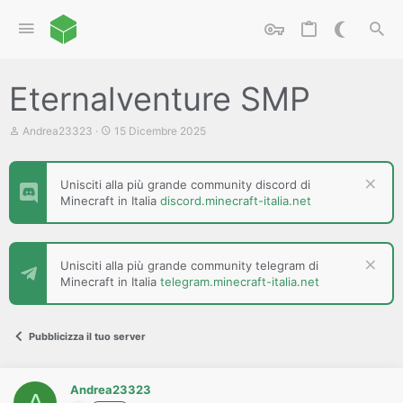
Eternalventure SMP
C
D
Andrea23323
15 Dicembre 2025
r
a
e
t
a
a
Unisciti alla più grande community discord di
t
d
Minecraft in Italia
discord.minecraft-italia.net
o
i
r
i
e
n
D
i
i
z
Unisciti alla più grande community telegram di
s
i
Minecraft in Italia
telegram.minecraft-italia.net
c
o
u
s
s
Pubblicizza il tuo server
i
o
n
e
Andrea23323
A