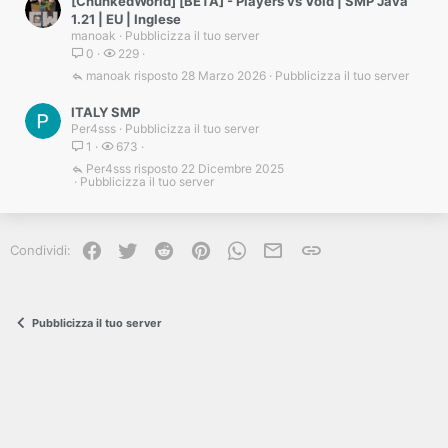
[ChunkedWorld] [BETA] - Players vs Void | SMP Java
1.21 | EU | Inglese
manoak
Pubblicizza il tuo server
0
229
manoak
28 Marzo 2026
Pubblicizza il tuo server
ITALY SMP
Per4sss
Pubblicizza il tuo server
1
673
Per4sss
22 Dicembre 2025
Pubblicizza il tuo server
Facebook
Twitter
Reddit
Pinterest
WhatsApp
e-mail
Link
Condividi:
Pubblicizza il tuo server