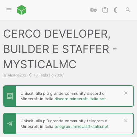
CERCO DEVELOPER,
BUILDER E STAFFER -
MYSTICALMC
C
D
Aloace202
18 Febbraio 2026
r
a
e
t
a
a
Unisciti alla più grande community discord di
t
d
Minecraft in Italia
discord.minecraft-italia.net
o
i
r
i
e
n
D
i
i
z
Unisciti alla più grande community telegram di
s
i
Minecraft in Italia
telegram.minecraft-italia.net
c
o
u