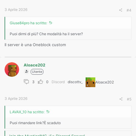
3 Aprile 2026
#4
Giuse84pro ha scritto:
Puoi dirmi di più? Che modalità ha il server?
Il server è una Oneblock custom
Aloace202
Utente
3
0
Discord
discottv_
Aloace202
3 Aprile 2026
#5
LAVAX_10 ha scritto:
Puoi rimandare link?È scaduto
Join the MysticalMC 🌌⭐ Discord Server!