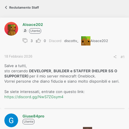
s
s
Reclutamento Staff
i
o
n
e
Aloace202
Utente
3
0
Discord
discottv_
Aloace202
18 Febbraio 2026
#1
Salve a tutti,
sto cercando
DEVELOPER
,
BUILDER e STAFFER (HELPER SS O
SUPPORTER)
per il mio server minecraft Oneblock.
Vorrei persone che diano fiducia e siano molto disponibili e seri.
Se siete interessati, entrate con questo link:
https://discord.gg/NwS7ZGsym4
Giuse84pro
Utente