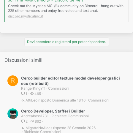
Check out the MysticalMC 🌌⭐ community on Discord - hang out with
225 other members and enjoy free voice and text chat.
discord.mysticalmc.it
Devi accedere o registrarti per poter rispondere.
Discussioni simili
Cerco builder editor texture model developer grafici
R
ecc (retribuiti)
RangerKingYT
Commissioni
1
465
AttiLeo
Domenica alle 18:16
Commissioni
Cerco Developer, Staffer i Builder
Andreaboss1731
Richieste Commissioni
2
862
MigatteNoAlecs
28 Gennaio 2026
Richieste Commissioni