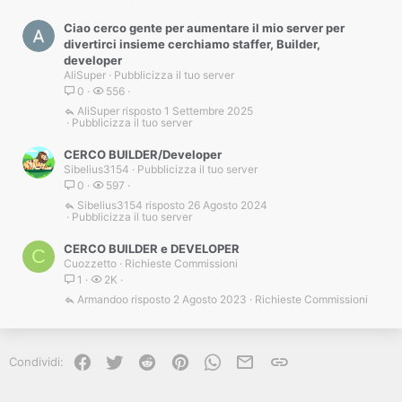
Ciao cerco gente per aumentare il mio server per
divertirci insieme cerchiamo staffer, Builder,
developer
AliSuper
Pubblicizza il tuo server
0
556
AliSuper
1 Settembre 2025
Pubblicizza il tuo server
CERCO BUILDER/Developer
Sibelius3154
Pubblicizza il tuo server
0
597
Sibelius3154
26 Agosto 2024
Pubblicizza il tuo server
CERCO BUILDER e DEVELOPER
C
Cuozzetto
Richieste Commissioni
1
2K
Armandoo
2 Agosto 2023
Richieste Commissioni
Facebook
Twitter
Reddit
Pinterest
WhatsApp
e-mail
Link
Condividi: