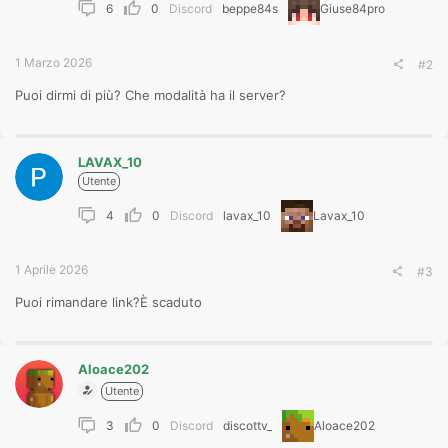
6
0
Discord
beppe84s
Giuse84pro
1 Marzo 2026
#2
Puoi dirmi di più? Che modalità ha il server?
LAVAX_10
Utente
4
0
Discord
lavax_10
Lavax_10
1 Aprile 2026
#3
Puoi rimandare link?È scaduto
Aloace202
Utente
3
0
Discord
discottv_
Aloace202