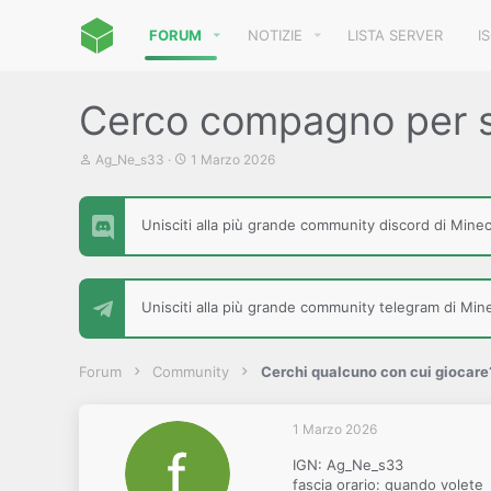
FORUM
NOTIZIE
LISTA SERVER
I
Cerco compagno per 
C
D
Ag_Ne_s33
1 Marzo 2026
r
a
e
t
a
a
Unisciti alla più grande community discord di Minecr
t
d
o
i
r
i
e
n
D
i
Unisciti alla più grande community telegram di Minec
i
z
s
i
c
o
u
Forum
Community
Cerchi qualcuno con cui giocare
s
s
i
1 Marzo 2026
o
n
IGN: Ag_Ne_s33
e
fascia orario: quando volete