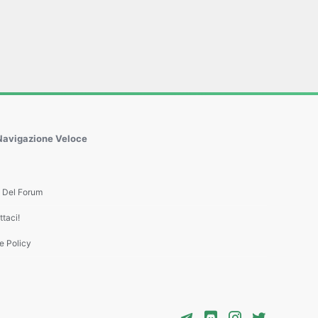
Navigazione Veloce
e Del Forum
taci!
e Policy