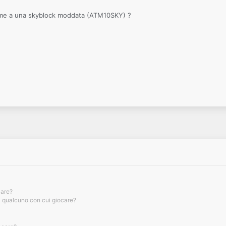
 me a una skyblock moddata (ATM10SKY) ?
care?
 qualcuno con cui giocare?