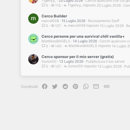
Tigerlyy_
25 Luglio 2026
Cerchi qualcuno con cui gi
Tigerlyy_
25 Luglio 2026
Cer
0
115
Cerco Builder
maicol008
15 Luglio 2026
Reclutamento Staff
maicol008
15 Luglio 2026
Re
0
127
Cerco persone per una survival chill vanilla+
MattlikesBAGELS
14 Luglio 2026
Cerchi qualcuno c
MattlikesBAGELS
14 Luglio 
0
140
Cerco sponsor per il mio server (gratis)
Sorion00
13 Luglio 2026
Pubblicizza il tuo server
Sorion00
13 Luglio 2026
Pub
0
127
Facebook
Twitter
Reddit
Pinterest
WhatsApp
e-mail
Link
Condividi: