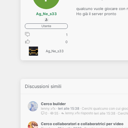
qualcuno vuole giocare con
Ag_Ne_s33
Ho già il server pronto
Utente
1
0
Ag_Ne_s33
Discussioni simili
Cerco builder
lenny.vfx
Ieri alle 15:38
Cerchi qualcuno con cui gio
lenny.vfx
Ieri alle 15:38
Cerchi
0
55
Cerco collaboratori e collaboratrici per video