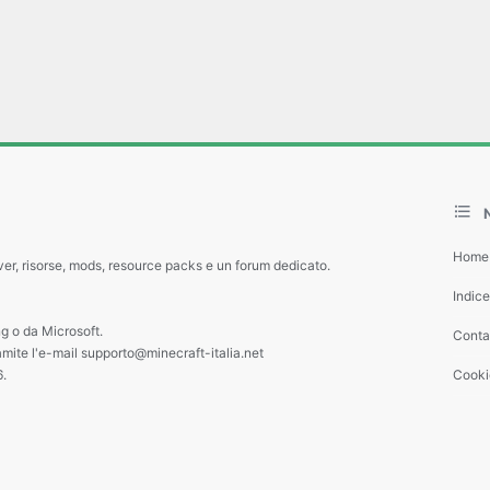
Home
ver, risorse, mods, resource packs e un forum dedicato.
Indic
g o da Microsoft.
Contat
amite l'e-mail supporto@minecraft-italia.net
6.
Cooki