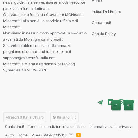
Home
news, guide, lista server, risorse, mods, resource
packs e un forum dedicato.
Indice Del Forum
Gli avatar sono forniti da Cravatar e MCHeads.
Minecraft Italia non è un servizio ufficiale di
Contattaci!
Minecraft.
Non siamo in nessun modo approvati, associati o
Cookie Policy
avvallati da Mojang o da Microsoft.
Se avete problemi con la piattaforma, vi
preghiamo di contattarci tramite l'e-mail
supporto@minecraft-italia.net
Minecraft is © and a trademark of Mojang
Synergies AB 2009-2026.
Alto
Basso
Minecraft Italia Chiaro
Italiano (IT)
Contattaci!
Termini e condizioni d'uso del sito
Informativa sulla privacy
Aiuto
Home
P.IVA 09492701215
R