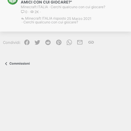
l
n
AMICI CON CUI GIOCARE?"
Minecraft ITALIA
Cerchi qualcuno con cui giocare?
o
e
0
2K
c
v
c
i
Minecraft ITALIA
25 Marzo 2021
Cerchi qualcuno con cui giocare?
a
d
t
e
a
n
z
Facebook
Twitter
Reddit
Pinterest
WhatsApp
e-mail
Link
Condividi:
a
Commissioni