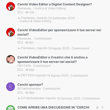
Cerchi Video Editor o Digital Content Designer?
Flameeee_
Grafica & Video Editing
0
10K
Flameeee_
23 Settembre 2024
Grafica & Video Editing
Cerchi VideoEditor per sponsorizzare il tuo server nei
social?
Flameeee_
Commissioni
0
661
Flameeee_
16 Agosto 2025
Commissioni
Cerchi VideoEditor o Creativi che ti aiutino a
sponsorizzare il tuo server nei social?
FRITTATA
Commissioni
0
585
FRITTATA
16 Agosto 2025
Commissioni
Cerchi sponsor?
E
Er11deSettembre
Commissioni
0
984
Er11deSettembre
15 Gennaio 2023
Commissioni
B
I
COME APRIRE UNA DISCUSSIONE IN "CERCHI