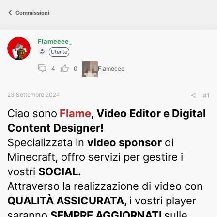
s
s
Commissioni
i
o
n
e
Flameeee_
Utente
4
0
Flameeee_
23 Settembre 2024
#1
Ciao sono
Flame
, Video Editor e Digital
Content Designer!
Specializzata in
video sponsor
di
Minecraft, offro servizi per gestire i
vostri
SOCIAL.
Attraverso la realizzazione di video con
QUALIT
À ASSICURATA,
i vostri player
saranno
SEMPRE AGGIORNATI
sulle