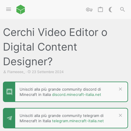
Cerchi Video Editor o
Digital Content
Designer?
C
D
Flameeee_
23 Settembre 2024
r
a
e
t
a
a
Unisciti alla più grande community discord di
t
d
Minecraft in Italia
discord.minecraft-italia.net
o
i
r
i
e
n
D
i
i
z
Unisciti alla più grande community telegram di
s
i
Minecraft in Italia
telegram.minecraft-italia.net
c
o
u