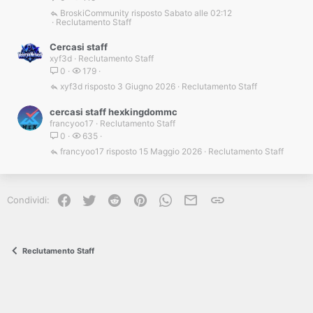
BroskiCommunity
Sabato alle 02:12
Reclutamento Staff
Cercasi staff
xyf3d
Reclutamento Staff
0
179
xyf3d
3 Giugno 2026
Reclutamento Staff
cercasi staff hexkingdommc
francyoo17
Reclutamento Staff
0
635
francyoo17
15 Maggio 2026
Reclutamento Staff
Facebook
Twitter
Reddit
Pinterest
WhatsApp
e-mail
Link
Condividi:
Reclutamento Staff