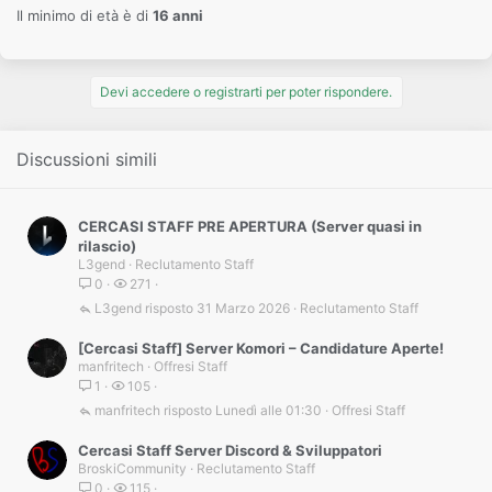
Il minimo di età è di
16 anni
Devi accedere o registrarti per poter rispondere.
Discussioni simili
CERCASI STAFF PRE APERTURA (Server quasi in
rilascio)
L3gend
Reclutamento Staff
0
271
L3gend
31 Marzo 2026
Reclutamento Staff
[Cercasi Staff] Server Komori – Candidature Aperte!
manfritech
Offresi Staff
1
105
manfritech
Lunedì alle 01:30
Offresi Staff
Cercasi Staff Server Discord & Sviluppatori
BroskiCommunity
Reclutamento Staff
0
115