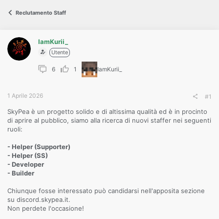
s
s
Reclutamento Staff
i
o
n
e
IamKurii_
Utente
6
1
IamKurii_
1 Aprile 2026
#1
SkyPea è un progetto solido e di altissima qualità ed è in procinto
di aprire al pubblico, siamo alla ricerca di nuovi staffer nei seguenti
ruoli:
- Helper (Supporter)
- Helper (SS)
- Developer
- Builder
Chiunque fosse interessato può candidarsi nell'apposita sezione
su discord.skypea.it.
Non perdete l'occasione!