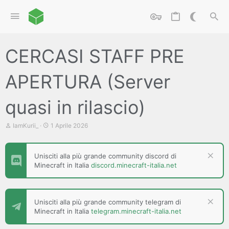
CERCASI STAFF PRE
APERTURA (Server
quasi in rilascio)
C
D
IamKurii_
1 Aprile 2026
r
a
e
t
a
a
Unisciti alla più grande community discord di
t
d
Minecraft in Italia
discord.minecraft-italia.net
o
i
r
i
e
n
D
i
i
z
Unisciti alla più grande community telegram di
s
i
Minecraft in Italia
telegram.minecraft-italia.net
c
o
u