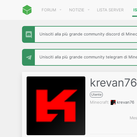
FORUM
NOTIZIE
LISTA SERVER
I
Unisciti alla più grande community discord di Minecr
Unisciti alla più grande community telegram di Minec
krevan76
Utente
Minecraft
krevan76
Mes