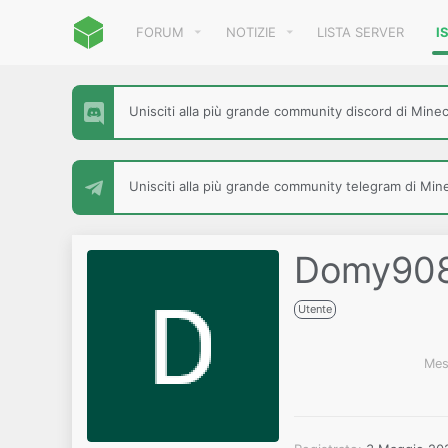
FORUM
NOTIZIE
LISTA SERVER
I
Unisciti alla più grande community discord di Minecr
Unisciti alla più grande community telegram di Minec
Domy90
Utente
Mes