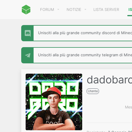
FORUM
NOTIZIE
LISTA SERVER
I
Unisciti alla più grande community discord di Minecr
Unisciti alla più grande community telegram di Minec
dadobar
Utente
Mes